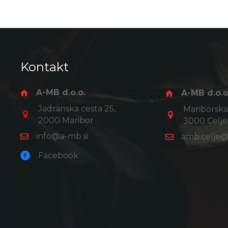
Kontakt
A-MB d.o.o.
A-MB d.o.o
Jadranska cesta 25,
Mariborska 
2000 Maribor
3000 Celje
info@a-mb.si
amb.celje@
Facebook