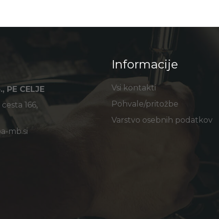
Informacije
Vsi kontakti
., PE CELJE
Pohvale/pritožbe
cesta 166,
Varstvo osebnih podatkov
a-mb.si