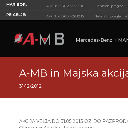
MARIBOR:
A-MB: +386 2 333 55 10
Tehnični pregledi: 
PE CELJE:
A-MB: +386 3 426 12 15
Tehnični pregledi: 
Mercedes-Benz
MA
A-MB in Majska akcija
31/12/2012
AKCIJA VELJA DO 31.05.2013 OZ. DO RAZPROD
Oljni servis še nikoli tako ugodno!