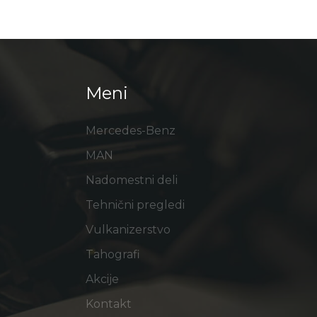
Meni
Mercedes-Benz
MAN
Nadomestni deli
Tehnični pregledi
Vulkanizerstvo
Tahografi
Akcije
Kontakt