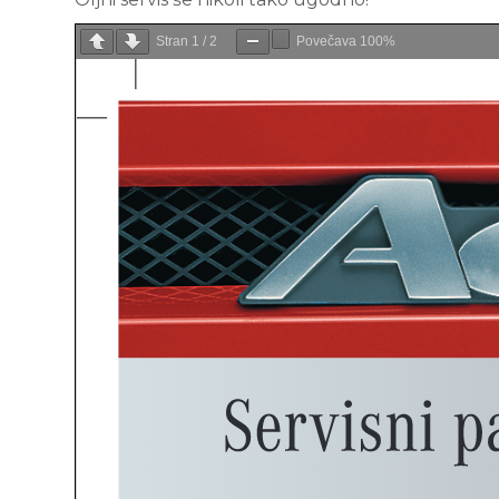
Stran
1
/
2
Povečava
100%