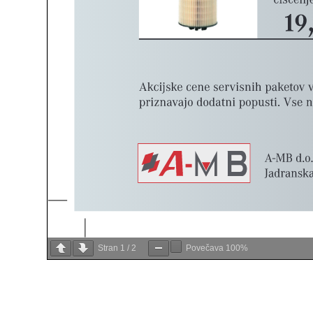
Stran
1
/
2
Povečava
100%