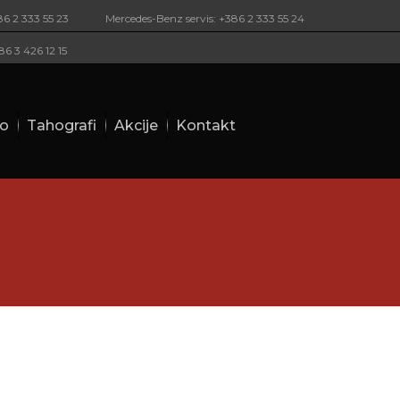
86 2 333 55 23
Mercedes-Benz servis: +386 2 333 55 24
86 3 426 12 15
vo
Tahografi
Akcije
Kontakt