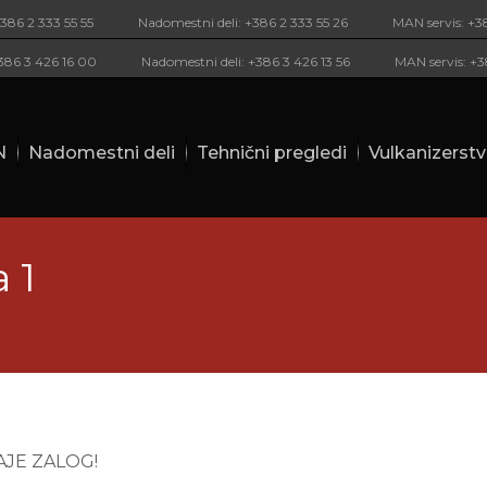
+386 2 333 55 55
Nadomestni deli: +386 2 333 55 26
MAN servis: +3
+386 3 426 16 00
Nadomestni deli: +386 3 426 13 56
MAN servis: +3
N
Nadomestni deli
Tehnični pregledi
Vulkanizerst
 1
AJE ZALOG!