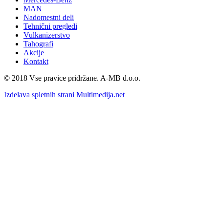
MAN
Nadomestni deli
Tehnični pregledi
Vulkanizerstvo
Tahografi
Akcije
Kontakt
©️ 2018 Vse pravice pridržane. A-MB d.o.o.
Izdelava spletnih strani Multimedija.net