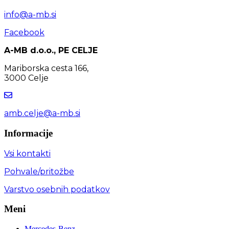
info@a-mb.si
Facebook
A-MB d.o.o., PE CELJE
Mariborska cesta 166,
3000 Celje
amb.celje@a-mb.si
Informacije
Vsi kontakti
Pohvale/pritožbe
Varstvo osebnih podatkov
Meni
Mercedes-Benz