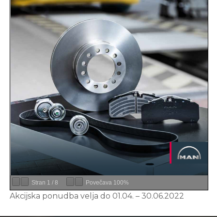
Stran
1
/
8
Povečava
100%
Akcijska ponudba velja do 01.04. – 30.06.2022