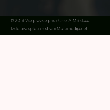
©️ 2018 Vse pravice pridržane. A-MB d.o.o.
Izdelava spletnih strani Multimedija.net