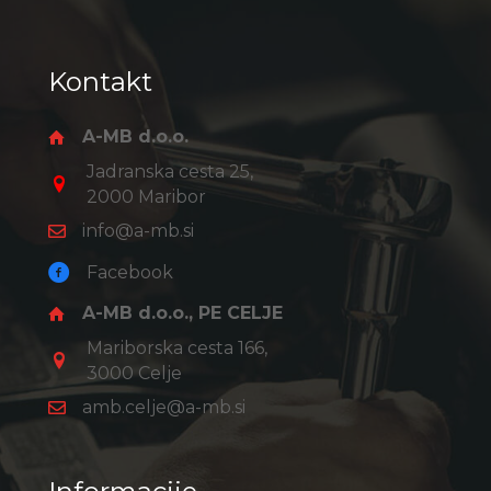
Kontakt
A-MB d.o.o.
Jadranska cesta 25,
2000 Maribor
info@a-mb.si
Facebook
A-MB d.o.o., PE CELJE
Mariborska cesta 166,
3000 Celje
amb.celje@a-mb.si