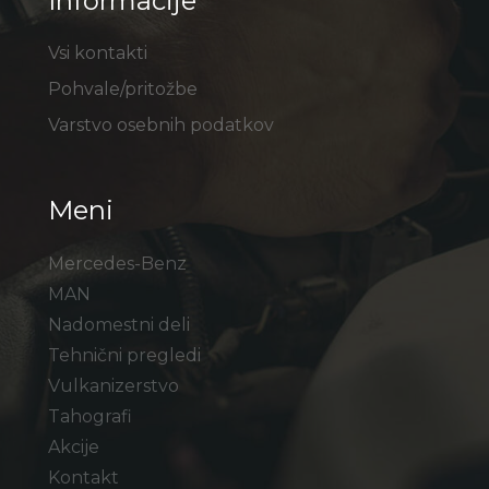
Informacije
Vsi kontakti
Pohvale/pritožbe
Varstvo osebnih podatkov
Meni
Mercedes-Benz
MAN
Nadomestni deli
Tehnični pregledi
Vulkanizerstvo
Tahografi
Akcije
Kontakt