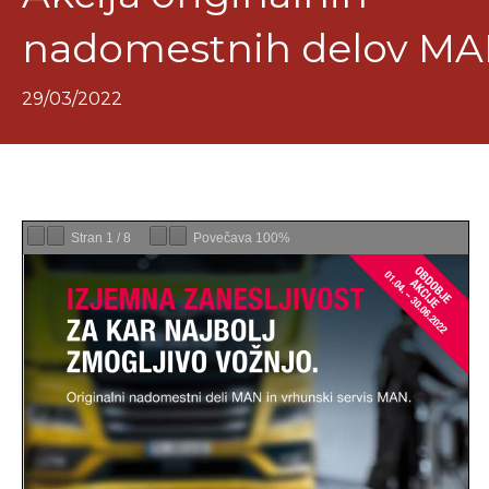
nadomestnih delov M
29/03/2022
Stran
1
/
8
Povečava
100%