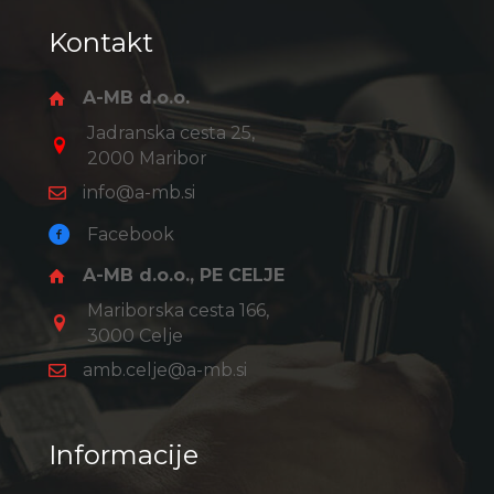
Kontakt
A-MB d.o.o.
Jadranska cesta 25,
2000 Maribor
info@a-mb.si
Facebook
A-MB d.o.o., PE CELJE
Mariborska cesta 166,
3000 Celje
amb.celje@a-mb.si
Informacije