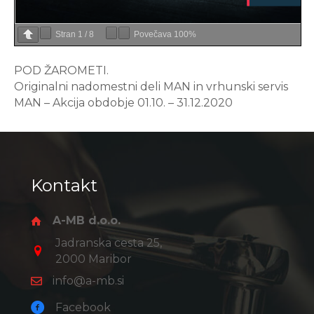
Stran
1
/
8
Povečava
100%
POD ŽAROMETI.
Originalni nadomestni deli MAN in vrhunski servis
MAN – Akcija obdobje 01.10. – 31.12.2020
Kontakt
A-MB d.o.o.
Jadranska cesta 25,
2000 Maribor
info@a-mb.si
Facebook