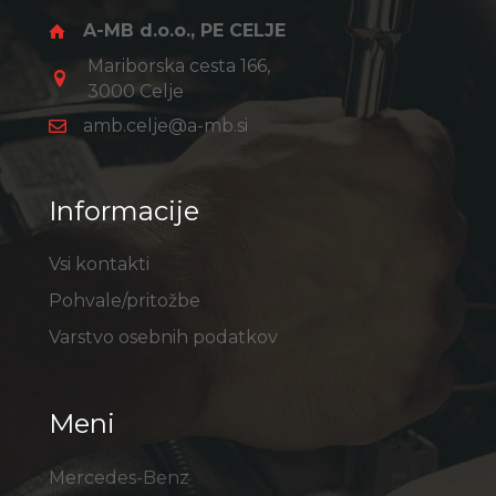
A-MB d.o.o., PE CELJE
Mariborska cesta 166,
3000 Celje
amb.celje@a-mb.si
Informacije
Vsi kontakti
Pohvale/pritožbe
Varstvo osebnih podatkov
Meni
Mercedes-Benz