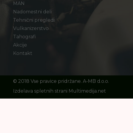
MAN
Nadomestni deli
Tehnični pregledi
Vulkanizerstvo
Tahografi
Akcije
Kontakt
©️ 2018 Vse pravice pridržane. A-MB d.o.o.
Izdelava spletnih strani Multimedija.net