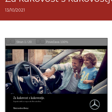
13/10/2021
Stran
1
/
20
Povečava
100%