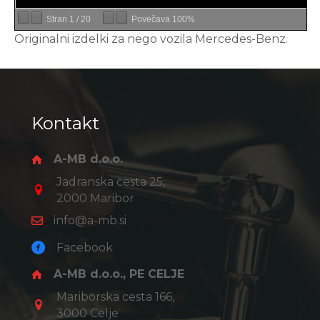
Stran
1
/
20
Povečava
100%
Originalni izdelki za nego vozila Mercedes-Benz.
Kontakt
A-MB d.o.o.
Jadranska cesta 25,
2000 Maribor
info@a-mb.si
Facebook
A-MB d.o.o., PE CELJE
Mariborska cesta 166,
3000 Celje