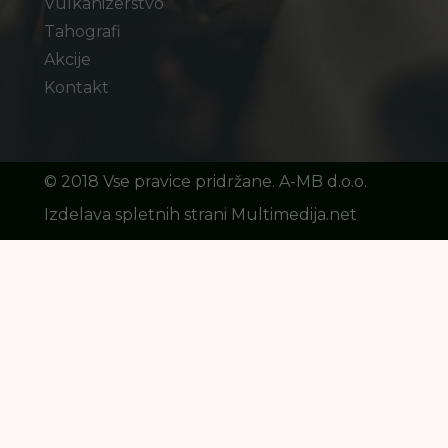
Vulkanizerstvo
Tahografi
Akcije
Kontakt
©️ 2018 Vse pravice pridržane. A-MB d.o.o.
Izdelava spletnih strani Multimedija.net