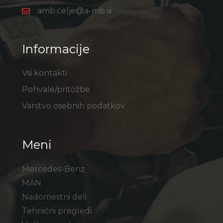
amb.celje@a-mb.si
Informacije
Vsi kontakti
Pohvale/pritožbe
Varstvo osebnih podatkov
Meni
Mercedes-Benz
MAN
Nadomestni deli
Tehnični pregledi