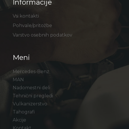
Informacije
Vsi kontakti
Pohvale/pritožbe
Varstvo osebnih podatkov
Meni
Mercedes-Benz
MAN
Nadomestni deli
Tehnični pregledi
Vulkanizerstvo
Tahografi
Akcije
Kontakt