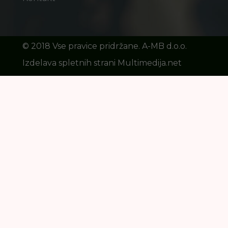
©️ 2018 Vse pravice pridržane. A-MB d.o.o.
Izdelava spletnih strani Multimedija.net