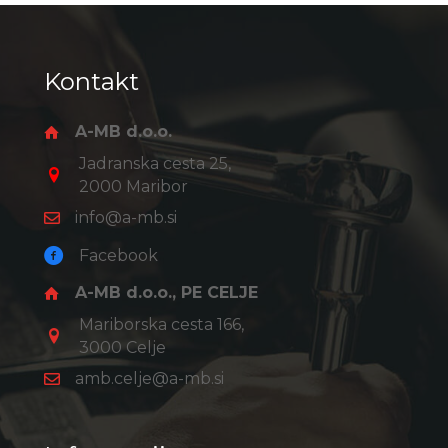
Kontakt
A-MB d.o.o.
Jadranska cesta 25,
2000 Maribor
info@a-mb.si
Facebook
A-MB d.o.o., PE CELJE
Mariborska cesta 166,
3000 Celje
amb.celje@a-mb.si