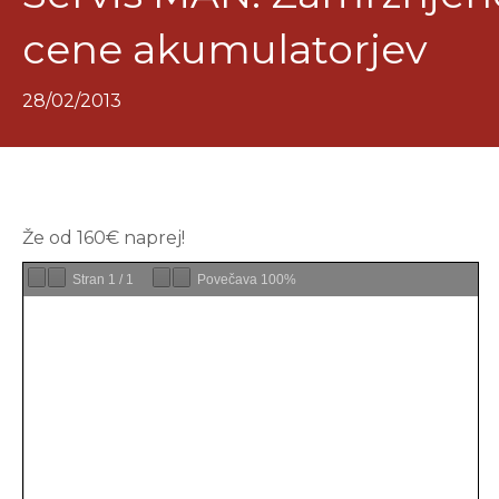
cene akumulatorjev
28/02/2013
Že od 160€ naprej!
Stran
1
/
1
Povečava
100%