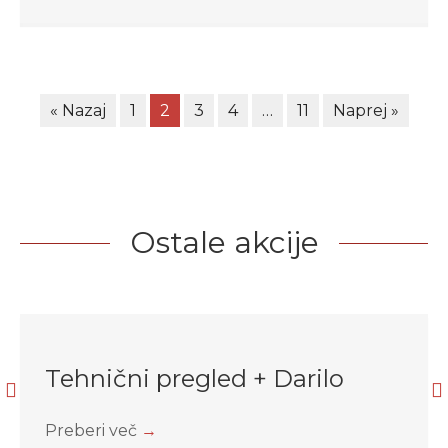
« Nazaj
1
2
3
4
…
11
Naprej »
Ostale akcije
Tehnični pregled + Darilo
Preberi več
→