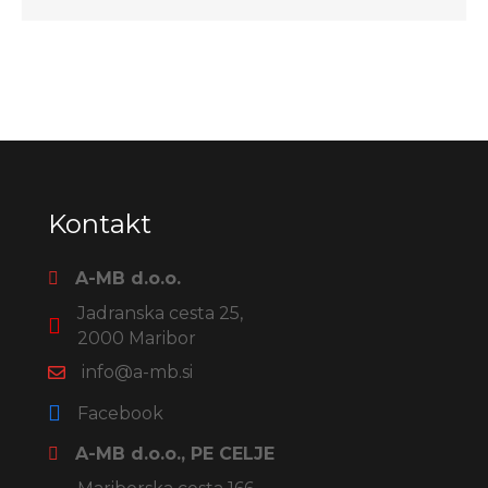
Kontakt
A-MB d.o.o.
Jadranska cesta 25,
2000 Maribor
info@a-mb.si
Facebook
A-MB d.o.o., PE CELJE