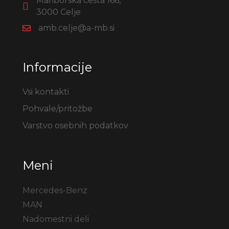
Mariborska cesta 166,
3000 Celje
amb.celje@a-mb.si
Informacije
Vsi kontakti
Pohvale/pritožbe
Varstvo osebnih podatkov
Meni
Mercedes-Benz
MAN
Nadomestni deli