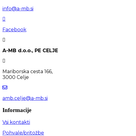
info@a-mb.si
Facebook
A-MB d.o.o., PE CELJE
Mariborska cesta 166,
3000 Celje
amb.celje@a-mb.si
Informacije
Vsi kontakti
Pohvale/pritožbe